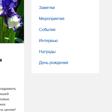
Заметки
Мероприятия
События
Интервью
Награды
я
День рождения
оздравить
нашей
ровья,
ских
нь ценим!