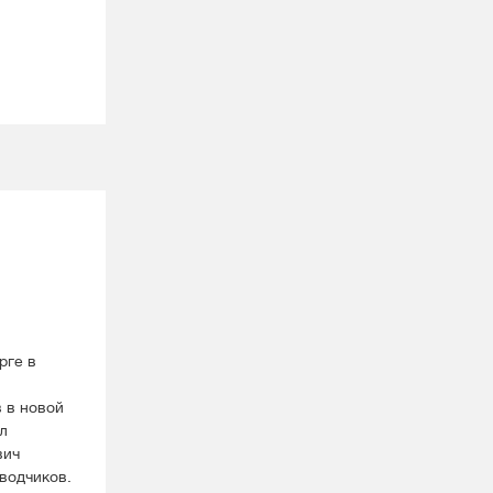
рге в
 в новой
л
вич
водчиков.