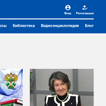
Вход
Регистрация
рсы
Библиотека
Видеоэнциклопедия
Блог