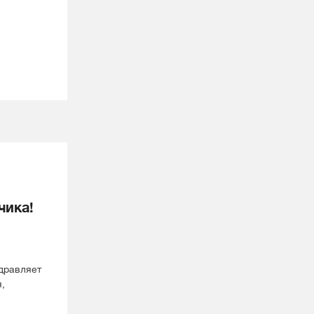
чика!
дравляет
,