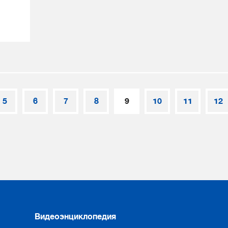
5
6
7
8
9
10
11
12
Видеоэнциклопедия