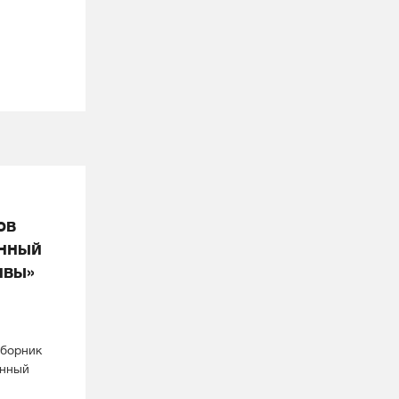
ов
нный
ивы»
сборник
анный