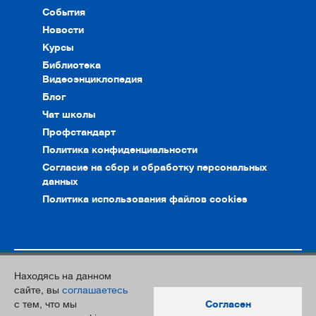
События
Новости
Курсы
Библиотека
Видеоэнциклопедия
Блог
Чат школы
Профстандарт
Политика конфиденциальности
Согласие на сбор и обработку персональных
данных
Политика использования файлов cookies
Находясь на данном
© 2010–2026. Интернет-ресурс профессионального сообщества
сайте, вы
соглашаетесь
преподавателей и переводчиков
с тем, что мы
Согласен
Дизайн и разработка:
Южный Парк