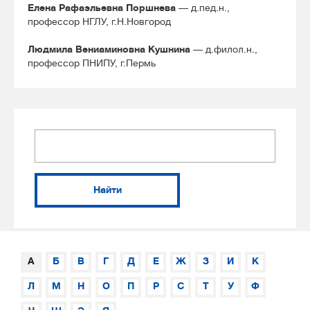
Елена Рафаэльевна Поршнева
— д.пед.н.,
профессор НГЛУ, г.Н.Новгород
Людмила Вениаминовна Кушнина
— д.филол.н.,
профессор ПНИПУ, г.Пермь
Найти
А
Б
В
Г
Д
Е
Ж
З
И
К
Л
М
Н
О
П
Р
С
Т
У
Ф