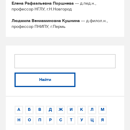
Елена Рафаэльевна Поршнева
— д.пед.н.,
профессор НГЛУ, г.Н.Новгород
Людмила Вениаминовна Кушнина
— д.филол.н.,
профессор ПНИПУ, г.Пермь
Найти
А
Б
В
Д
Ж
И
К
Л
М
Н
О
П
Р
С
Т
У
Ц
Я