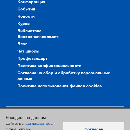
Конференция
События
Новости
Курсы
Библиотека
Видеоэнциклопедия
Блог
Чат школы
Профстандарт
Политика конфиденциальности
Согласие на сбор и обработку персональных
данных
Политика использования файлов cookies
Находясь на данном
© 2010–2026. Интернет-ресурс профессионального сообщества
сайте, вы
соглашаетесь
преподавателей и переводчиков
с тем, что мы
Согласен
Дизайн и разработка:
Южный Парк