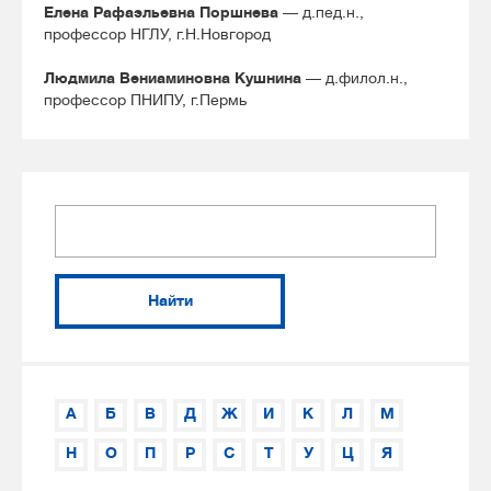
Елена Рафаэльевна Поршнева
— д.пед.н.,
профессор НГЛУ, г.Н.Новгород
Людмила Вениаминовна Кушнина
— д.филол.н.,
профессор ПНИПУ, г.Пермь
Найти
А
Б
В
Д
Ж
И
К
Л
М
Н
О
П
Р
С
Т
У
Ц
Я