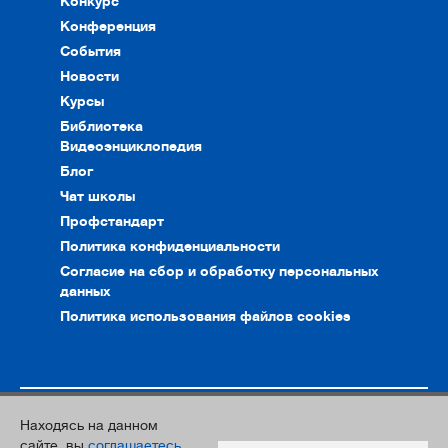
Конкурс
Конференция
События
Новости
Курсы
Библиотека
Видеоэнциклопедия
Блог
Чат школы
Профстандарт
Политика конфиденциальности
Согласие на сбор и обработку персональных
данных
Политика использования файлов cookies
Находясь на данном
© 2010–2026. Интернет-ресурс профессионального сообщества
сайте, вы
соглашаетесь
преподавателей и переводчиков