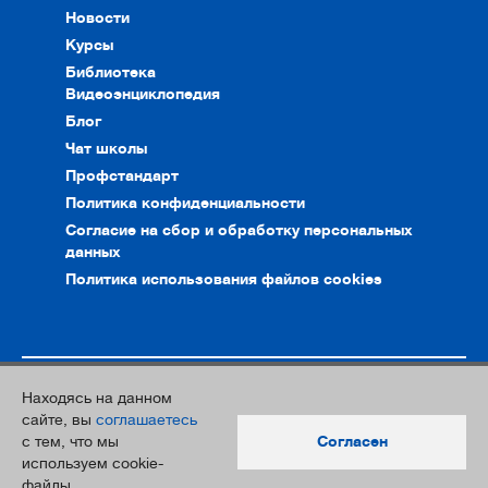
Новости
Курсы
Библиотека
Видеоэнциклопедия
Блог
Чат школы
Профстандарт
Политика конфиденциальности
Согласие на сбор и обработку персональных
данных
Политика использования файлов cookies
Находясь на данном
© 2010–2026. Интернет-ресурс профессионального сообщества
сайте, вы
соглашаетесь
преподавателей и переводчиков
с тем, что мы
Согласен
Дизайн и разработка:
Южный Парк
используем cookie-
файлы.