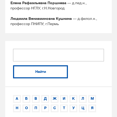
Елена Рафаэльевна Поршнева
— д.пед.н.,
профессор НГЛУ, г.Н.Новгород
Людмила Вениаминовна Кушнина
— д.филол.н.,
профессор ПНИПУ, г.Пермь
Найти
А
Б
В
Д
Ж
И
К
Л
М
Н
О
П
Р
С
Т
У
Ц
Я