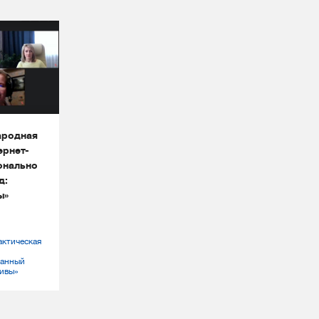
народная
ернет-
онально
д:
ы»
актическая
ванный
тивы»