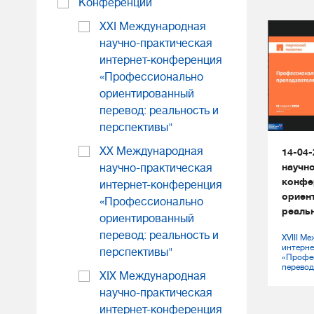
Конференции
XXI Международная
научно-практическая
интернет-конференция
«Профессионально
ориентированный
перевод: реальность и
перспективы"
XX Международная
14-04-
научно
научно-практическая
конфе
интернет-конференция
ориен
«Профессионально
реаль
ориентированный
перевод: реальность и
XVIII М
интерн
перспективы"
«Профе
перевод
XIX Международная
научно-практическая
интернет-конференция