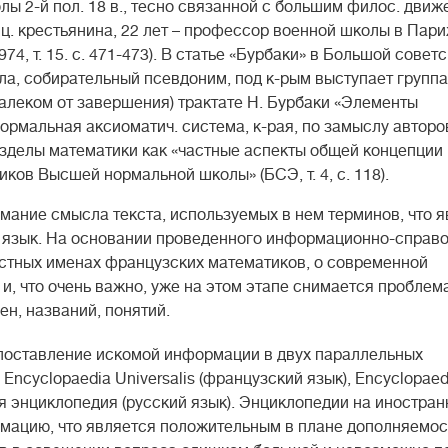
лы 2-й пол. 18 в., тесно связанной с большим филос. дви
ц. крестьянина, 22 лет – профессор военной школы в Пари
4, т. 15. с. 471-473). В статье «Бурбаки» в Большой совет
ла, собирательный псевдоним, под к-рым выступает группа
 далеком от завершения) трактате Н. Бурбаки «Элементы
ормальная аксиоматич. система, к-рая, по замыслу авторо
азделы математики как «частные аспекты общей концепции 
ков Высшей нормальной школы» (БСЭ, т. 4, с. 118).
мание смысла текста, используемых в нем терминов, что 
й язык. На основании проведенного информационно-справ
стных именах французских математиков, о современной
и, что очень важно, уже на этом этапе снимается проблем
н, названий, понятий.
оставление искомой информации в двух параллельных
Encyclopaedia Universalis (французский язык), Encyclopaed
ая энциклопедия (русский язык). Энциклопедии на иностран
мацию, что является положительным в плане дополняемос