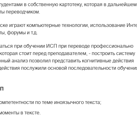
удентами в собственную картотеку, которая в дальнейшем
ты переводчиком.
ке играют компьютерные технологии, использование Инте
ы, форумы и т.д.
щаться при обучении ИСП при переводе профессионально
которая стоит перед преподавателем, - построить систему
ный анализ позволил представить когнитивные действия
действия послужили основой последовательности обучен
СП
компетентности по теме иноязычного текста;
моменты в тексте.