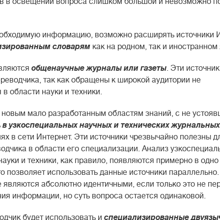
рыв в освещении вопроса слишком большой и невозможно п
 необходимую информацию, возможно расширять источники 
изированным словарям
как на родном, так и иностранном 
вляются
общенаучные журналы или газеты
. Эти источни
реводчика, так как обращены к широкой аудитории не
в области науки и техники.
к новым мало разработанным областям знаний, с не устоя
ь
в узкоспециальных научных и технических журнальных
х в сети Интернет. Эти источники чрезвычайно полезны д
одчика в области его специализации. Анализ узкоспециал
науки и техники, как правило, появляются примерно в одно 
то позволяет использовать данные источники параллельно.
не являются абсолютно идентичными, если только это не пе
ия информации, но суть вопроса остается одинаковой.
одчик будет использовать и
специализированные двуязы