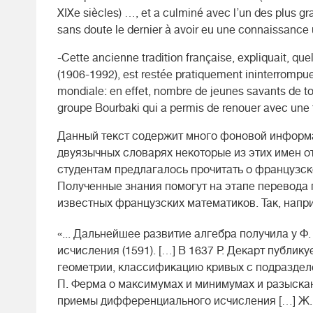
XIXe siècles) …, et a culminé avec l’un des plus g
sans doute le dernier à avoir eu une connaissance 
-Cette ancienne tradition française, expliquait, 
(1906-1992), est restée pratiquement ininterrompue 
mondiale: en effet, nombre de jeunes savants de tou
groupe Bourbaki qui a permis de renouer avec une tra
Данный текст содержит много фоновой информа
двуязычных словарях некоторые из этих имен о
студентам предлагалось прочитать о французск
Полученные знания помогут на этапе перевода
известных французских математиков. Так, напр
«... Дальнейшее развитие алгебра получила у Ф
исчисления (1591). […] В 1637 Р. Декарт публи
геометрии, классификацию кривых с подраздел
П. Ферма о максимумах и минимумах и разыскан
приемы дифференциального исчисления […] Ж