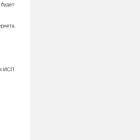
 будет
рнета.
ия ИСП