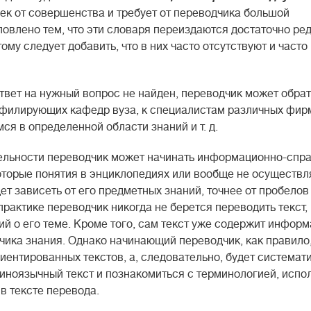
лек от совершенства и требует от переводчика большой
овлено тем, что эти словаря переиздаются достаточно редк
му следует добавить, что в них часто отсутствуют и часто
твет на нужный вопрос не найден, переводчик может обрат
филирующих кафедр вуза, к специалистам различных фир
я в определенной области знаний и т. д.
ельности переводчик может начинать информационно-спр
которые понятия в энциклопедиях или вообще не осуществл
т зависеть от его предметных знаний, точнее от пробелов
рактике переводчик никогда не берется переводить текст,
ий о его теме. Кроме того, сам текст уже содержит инфор
чика знания. Однако начинающий переводчик, как правило
ентированных текстов, а, следовательно, будет системат
иноязычный текст и познакомиться с терминологией, испо
в тексте перевода.