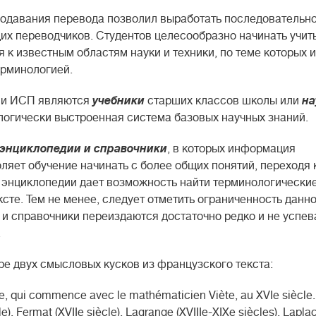
одавания перевода позволил выработать последовательн
х переводчиков. Студентов целесообразно начинать учит
 к известным областям науки и техники, по теме которых 
ерминологией.
ии ИСП являются
учебники
старших классов школы или
на
 логически выстроенная система базовых научных знаний.
энциклопедии и справочники
, в которых информация
ляет обучение начинать с более общих понятий, переходя 
 энциклопедии дает возможность найти терминологически
сте. Тем не менее, следует отметить ограниченность данн
 и справочники переиздаются достаточно редко и не успев
.
 двух смысловых кусков из французского текста:
ire, qui commence avec le mathématicien Viète, au XVIe siècle.
e), Fermat (XVIIe siècle), Lagrange (XVIIIe-XIXe siècles), Laplac