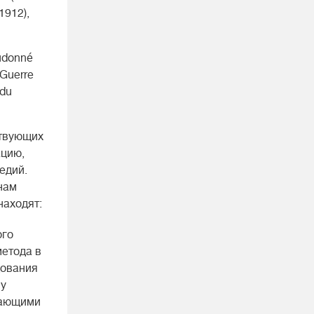
1912),
eudonné
 Guerre
 du
ствующих
ацию,
едий.
нам
находят:
ого
метода в
дования
ву
щающими