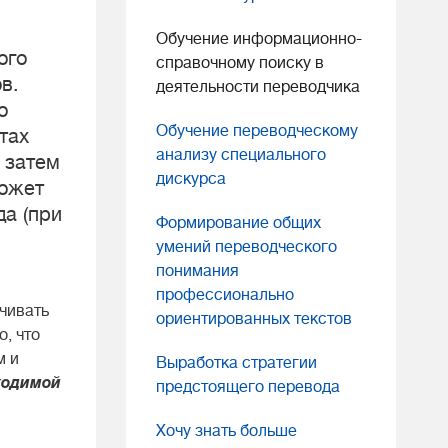
Обучение информационно-
ого
справочному поиску в
в.
деятельности переводчика
о
Обучение переводческому
тах
анализу специального
 затем
дискурса
может
да (при
Формирование общих
умений переводческого
понимания
профессионально
чивать
ориентированных текстов
о, что
м и
Выработка стратегии
ходимой
предстоящего перевода
Хочу знать больше