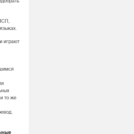
одобрать
ИСП,
языках.
ки играют
вшимся
ля
ьных
и то же
ревод.
чные