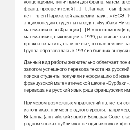
концепциями, типичными для франц. матем. шко
франц. просветителей […] П. Лаплас – сын фран
лет – член Парижской академии наук…» (БСЭ, 197
энциклопедии студенты находят: «Бурбаки Нико
математиков во Франции [...] В многотомном (и
математики», выходящем с 1939, развивается ф
должна охватить, если не все, то главнейшие р
Группа образовалась в 1937 из бывших выпускни
Данный вид работы значительно облегчает пони
залогом успешного перевода текста на русски
поиска студенты получили информацию об изве
французской математической школе «Бурбаки», 
перевода на русский язык ряда французских име
Примером возможных упражнений является соп
источниках, примерно одного уровня, например, 
Britannia (английский язык) и Большая Советск
родном языках публикуют не одинаковую инфор