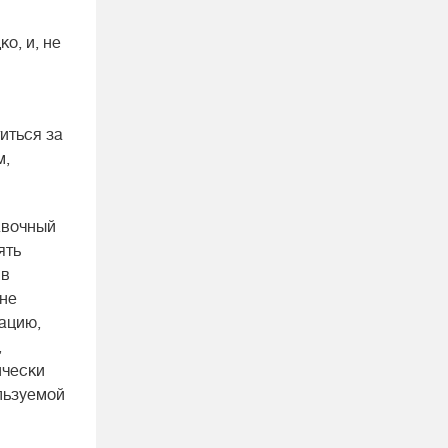
о, и, не
иться за
м,
авочный
ять
 в
 не
мацию,
,
ически
льзуемой