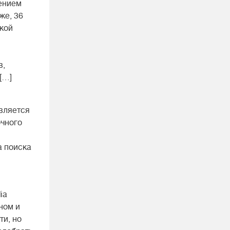
жением
же, 36
ской
в,
[…]
является
очного
а поиска
ia
ном и
ти, но