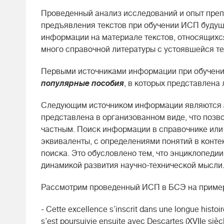
Проведенный анализ исследований и опыт преп
предъявления текстов при обучении ИСП будущи
информации на материале текстов, относящихся
много справочной литературы с устоявшейся т
Первыми источниками информации при обучен
популярные пособия
, в которых представлена
Следующим источником информации являются
представлена в организованном виде, что позво
частным. Поиск информации в справочнике или
эквиваленты, с определениями понятий в контек
поиска. Это обусловлено тем, что энциклопедии
динамикой развития научно-технической мысли
Рассмотрим проведенный ИСП в БСЭ на примере
- Cette excellence s’inscrit dans une longue histo
s’est poursuivie ensuite avec Descartes (XVIIe siècl