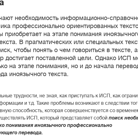
а
ечают необходимость информационно-справочн
чика профессионально ориентированных тексто
ы приобретает на этапе понимания иноязычног
кста. В прагматических или специальных текс
ск, чтобы понять о чем говориться в тексте, а
ор достигает поставленной цели. Однако ИСП 
ко на этапе понимания, но и до начала перево
да иноязычного текста.
ые трудности, не зная, как приступать к ИСП, как ограни
формации и т.д. Такие проблемы возникают в следствии тог
ную способность, которая совершенствуется со времене
существлять ИСП, который представляет собой
поиск необ
око понимания иноязычного профессионально
ующего перевода.