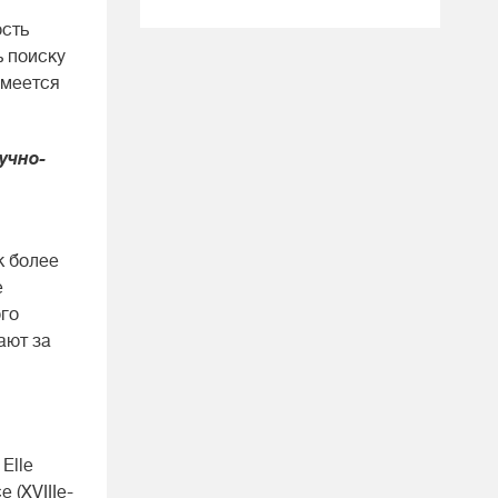
ость
ь поиску
имеется
учно-
к более
е
ого
ают за
 Elle
e (XVIIIe-