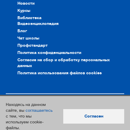
Новости
Курсы
Библиотека
Видеоэнциклопедия
Блог
Чат школы
Профстандарт
Политика конфиденциальности
Согласие на сбор и обработку персональных
данных
Политика использования файлов cookies
Находясь на данном
© 2010–2026. Интернет-ресурс профессионального сообщества
сайте, вы
соглашаетесь
преподавателей и переводчиков
с тем, что мы
Согласен
Дизайн и разработка:
Южный Парк
используем cookie-
файлы.