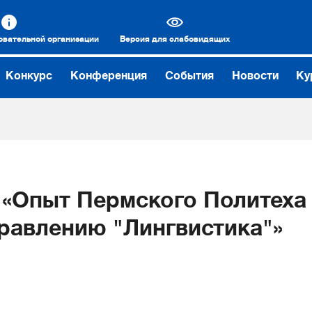
овательной организации
Версия для слабовидящих
Конкурс
Конференция
События
Новости
Ку
 «Опыт Пермского Политеха
равлению "Лингвистика"»