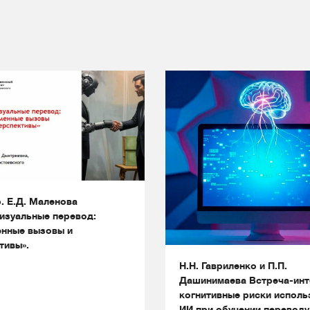
. Е.Д. Маленова
изуальные перевод:
нные вызовы и
тивы».
Н.Н. Гавриленко и П.П.
Дашинимаева Встреча-инт
когнитивные риски исполь
ИИ при обучении переводу