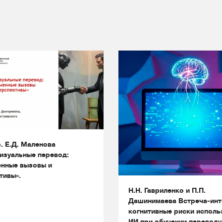
. Е.Д. Маленова
изуальные перевод:
нные вызовы и
тивы».
Н.Н. Гавриленко и П.П.
Дашинимаева Встреча-инт
когнитивные риски исполь
ИИ при обучении переводу