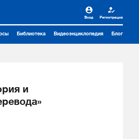
Вход
Регистрация
рсы
Библиотека
Видеоэнциклопедия
Блог
ория и
еревода»