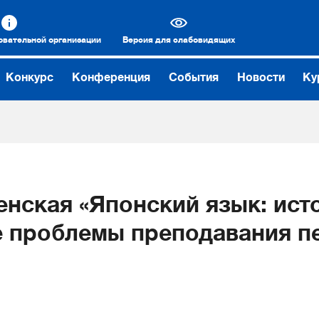
овательной организации
Версия для слабовидящих
Конкурс
Конференция
События
Новости
Ку
енская «Японский язык: ист
 проблемы преподавания п