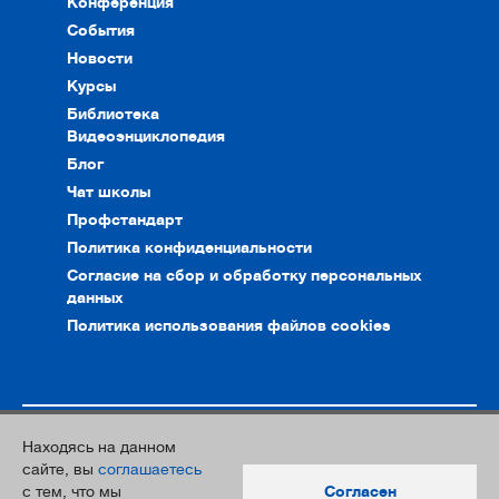
Конференция
События
Новости
Курсы
Библиотека
Видеоэнциклопедия
Блог
Чат школы
Профстандарт
Политика конфиденциальности
Согласие на сбор и обработку персональных
данных
Политика использования файлов cookies
Находясь на данном
© 2010–2026. Интернет-ресурс профессионального сообщества
сайте, вы
соглашаетесь
преподавателей и переводчиков
с тем, что мы
Согласен
Дизайн и разработка:
Южный Парк