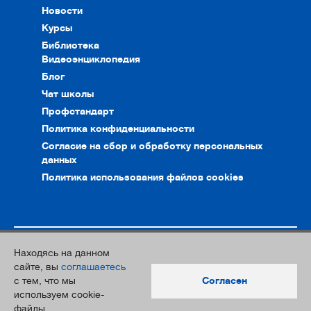
Новости
Курсы
Библиотека
Видеоэнциклопедия
Блог
Чат школы
Профстандарт
Политика конфиденциальности
Согласие на сбор и обработку персональных
данных
Политика использования файлов cookies
Находясь на данном
© 2010–2026. Интернет-ресурс профессионального сообщества
сайте, вы
соглашаетесь
преподавателей и переводчиков
с тем, что мы
Согласен
Дизайн и разработка:
Южный Парк
используем cookie-
файлы.