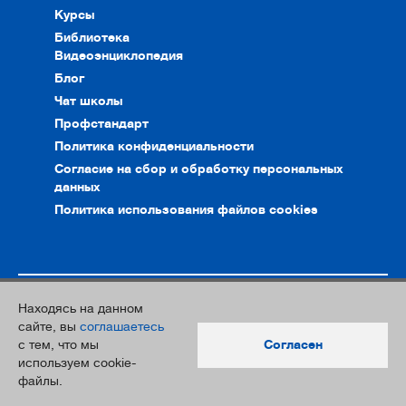
Курсы
Библиотека
Видеоэнциклопедия
Блог
Чат школы
Профстандарт
Политика конфиденциальности
Согласие на сбор и обработку персональных
данных
Политика использования файлов cookies
Находясь на данном
© 2010–2026. Интернет-ресурс профессионального сообщества
сайте, вы
соглашаетесь
преподавателей и переводчиков
с тем, что мы
Согласен
Дизайн и разработка:
Южный Парк
используем cookie-
файлы.