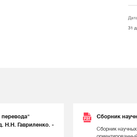
Дат
31 д
 перевода"
Сборник научн
 Н.Н. Гавриленко. -
Сборник научных
ориентированный